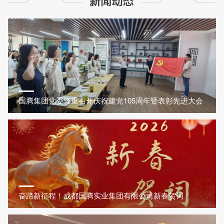
国腾集团党委隆重召开庆祝建党105周年暨表彰先进大会
奋蹄新征程！成都国腾实业集团有限公司新春贺词