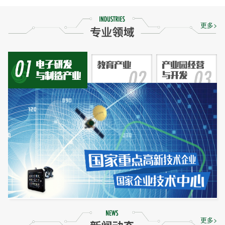
更多>
更多>