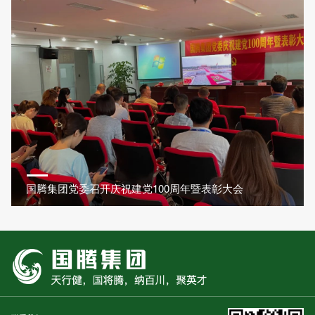
国腾集团党委召开庆祝建党100周年暨表彰大会