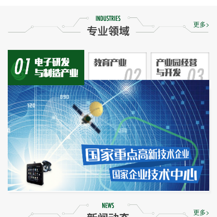
更多>
更多>